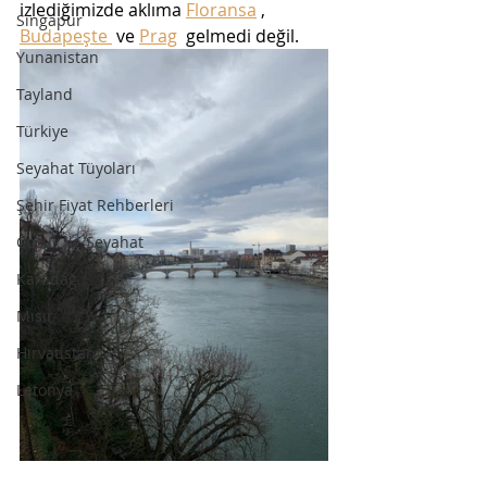
izlediğimizde aklıma 
Floransa
 , 
Singapur
Budapeşte 
 ve 
Prag
  gelmedi değil.
Yunanistan
Tayland
Türkiye
Seyahat Tüyoları
Şehir Fiyat Rehberleri
Çocuk İle Seyahat
Karadağ
Mısır
Hırvatistan
Letonya