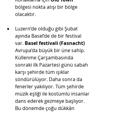
bölgesi nokta atışı bir bölge 
olacaktır.
Luzern’de olduğu gibi Şubat 
ayında Basel’de de bir festival 
var. 
Basel festivali (Fasnacht) 
Avrupa’da büyük bir üne sahip. 
Küllenme Çarşambasında 
sonraki ilk Pazartesi günü sabah 
karşı şehirde tüm ışıklar 
söndürülüyor. Daha sonra da 
fenerler yakılıyor. Tüm şehirde 
müzik eşliği ile kostümlü insanlar 
dans ederek gezmeye başlıyor. 
Bu dönemde çoğu dükkân 
Fasnacht sebebiyle kapalıyız 
deyip (aslında resmi tatil değil) 
karnavalın tadını çıkarıyorlar. 