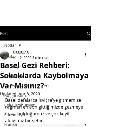
Post
Notlar
BIRBIRLAR
Notlar
Mar 2, 2020
3 min read
Basel Gezi Rehberi:
Almanya
Sokaklarda Kaybolmaya
Avusturya
Var Mısınız?
Birleşik Arap Emirlikleri
Updated:
Apr 8, 2020
Bulgaristan
Basel defalarca İsviçre’ye gitmemize 
Çek Cumhuriyeti
rağmen en son gittiğimizde gezmeye 
fırsat bulduğumuz ve çok keyif 
Endonezya
aldığımız bir şehir.
Fransa