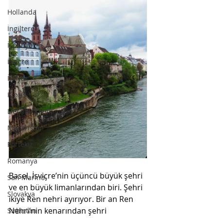
Hollanda
İngiltere
İspanya
İsviçre
İtalya
Kıbrıs
Liechtenstein
Macaristan
Portekiz
Romanya
Basel, İsviçre’nin üçüncü büyük şehri 
San Marino
ve en büyük limanlarından biri. Şehri 
Slovakya
ikiye Ren nehri ayırıyor. Bir an Ren 
Nehri’nin kenarından şehri 
Sırbistan