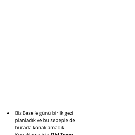
Biz Basel’e günü birlik gezi 
planladık ve bu sebeple de 
burada konaklamadık. 
Konaklama için 
Old Town