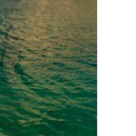
Singapur
Yunanistan
Tayland
Türkiye
Seyahat
Tüyoları
Şehir
Fiyat
Rehberleri
Çocuk
İle
Seyahat
Karadağ
Mısır
Hırvatistan
Letonya