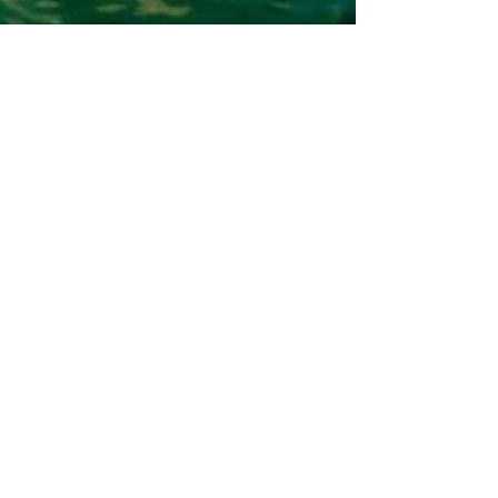
BIRBIRLAR
Jun 15, 2023
6 min read
Kuzey Kıbrıs Gezi
Rehberi
Kıbrıs’ı bizimle gezmeye hazır mısınız?