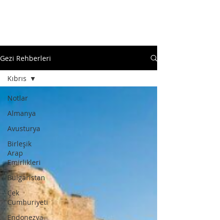
Gezi Rehberleri
Kıbrıs
Notlar
Almanya
Avusturya
Birleşik
Arap
Emirlikleri
Bulgaristan
Çek
Cumhuriyeti
Endonezya