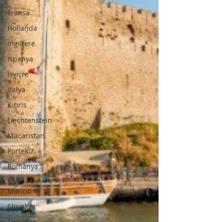
Fransa
Hollanda
İngiltere
İspanya
İsviçre
İtalya
Kıbrıs
Liechtenstein
Macaristan
Portekiz
Romanya
San
Marino
Slovakya
Sırbistan