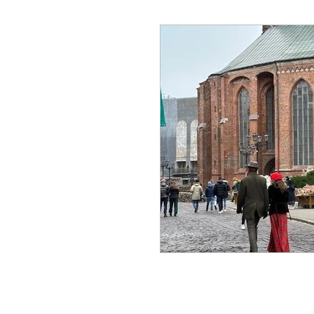
Fransa
Hollanda
İ
Macaristan
Portekiz
Yunanistan
Tayland
Karadağ
Mısır
Hırv