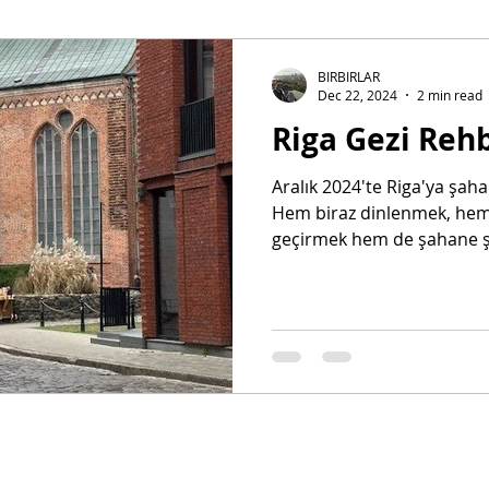
ngiltere
İspanya
İsviçre
İtalya
Kıbrıs
Liec
BIRBIRLAR
Dec 22, 2024
2 min read
Riga Gezi Reh
Romanya
San Marino
Slovakya
Sırbistan
S
Aralık 2024'te Riga'ya şaha
Hem biraz dinlenmek, he
Türkiye
Seyahat Tüyoları
Şehir Fiyat Rehberleri
Ç
geçirmek hem de şahane şe
atistan