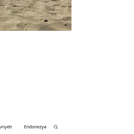
riyeti
Endonezya