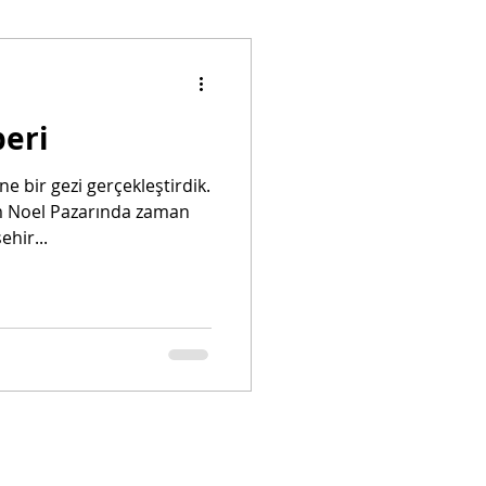
htenstein
beri
ingapur
ne bir gezi gerçekleştirdik.
m Noel Pazarında zaman
ocuk İle Seyahat
hir...