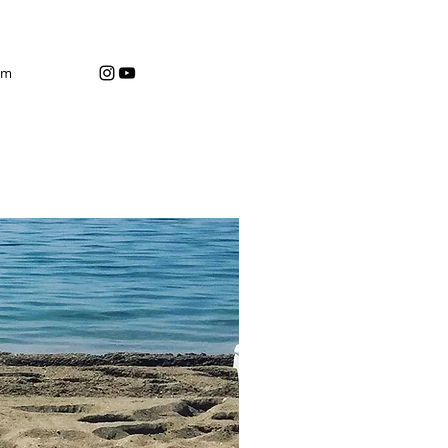
şim
Paylaş