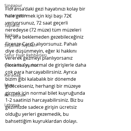
Singapur
Floransa’daki gezi hayatınızı kolay bir 
Yunanistan
hale getirmek için kişi başı 72€ 
veriyorsunuz, 72 saat geçerli 
Tayland
neredeyse (72 müze) tüm müzeleri 
Türkiye
hiç sıra beklemeden gezebileceğiniz 
Firenze Card’ı alıyorsunuz. Pahalı 
Seyahat Tüyoları
diye düşünmeyin, eğer ki hakkını 
Şehir Fiyat Rehberleri
vererek gezmeyi planlıyorsanız 
Floransa’yı, normal de girişlerle daha 
Çocuk İle Seyahat
çok para harcayabilirsiniz. Ayrıca 
Karadağ
bizim gibi kalabalık bir dönemde 
Mısır
gidecekseniz, herhangi bir müzeye 
girmek için normal bilet kuyruğunda 
Hırvatistan
1-2 saatinizi harcayabilirsiniz. Biz bu 
Letonya
gezimizde sadece girişin ücretsiz 
olduğu yerleri gezemedik, bu 
bahsettiğim kuyruklardan dolayı. 