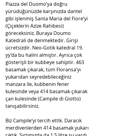
Piazza del Duomo’ya doğru 
yürüdüğünüzde karşınızda dantel 
gibi işlenmiş Santa Maria del Fiore’yi 
(Çiçeklerin Azize Rahibesi) 
göreceksiniz. Buraya Doumo 
Katedrali de denmektedir. Girişi 
ücretsizdir. Neo-Gotik katedral 19. 
yy’da bu halini almıştır. Ayrıca çok 
gösterişli bir kubbeye sahiptir. 463 
basamak çıkarak, tüm Floransa’yı 
yukarıdan seyredebileceğiniz 
manzara ile, kubbenin fener 
kulesinde veya 414 basamak çıkarak 
çan kulesinde (Campile di Giotto) 
tanışabilirsiniz. 
Biz Campile’yi tercih ettik. Daracık 
merdivenlerden 414 basamak yukarı 
çıktık. Sırtımızda da 1.5 litre su vardı, 