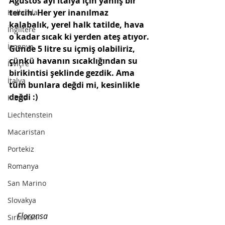
Ağustos ayı İtalya için yanlış bir 
tercih. Her yer inanılmaz 
Hollanda
kalabalık, yerel halk tatilde, hava 
İngiltere
o kadar sıcak ki yerden ateş atıyor. 
İspanya
Günde 5 litre su içmiş olabiliriz, 
çünkü havanın sıcaklığından su 
İsviçre
birikintisi şeklinde gezdik. Ama 
İtalya
tüm bunlara değdi mi, kesinlikle 
değdi :)
Kıbrıs
Liechtenstein
Macaristan
Portekiz
Romanya
San Marino
Slovakya
Floransa
Sırbistan