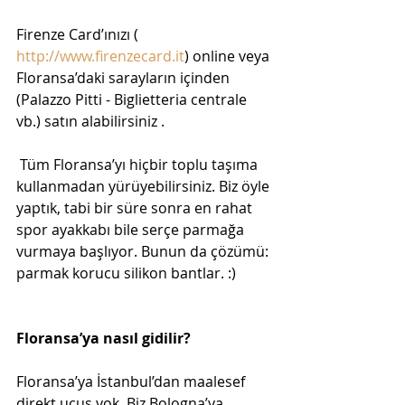
Firenze Card’ınızı ( 
http://www.firenzecard.it
) online veya 
Floransa’daki sarayların içinden 
(Palazzo Pitti - Biglietteria centrale 
vb.) satın alabilirsiniz . 
 Tüm Floransa’yı hiçbir toplu taşıma 
kullanmadan yürüyebilirsiniz. Biz öyle 
yaptık, tabi bir süre sonra en rahat 
spor ayakkabı bile serçe parmağa 
vurmaya başlıyor. Bunun da çözümü: 
parmak korucu silikon bantlar. :)
Floransa’ya nasıl gidilir?
Floransa’ya İstanbul’dan maalesef 
direkt uçuş yok. Biz Bologna’ya 