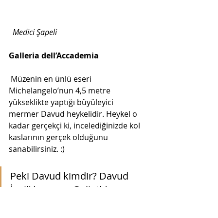
Medici Şapeli
Galleria dell’Accademia
 Müzenin en ünlü eseri 
Michelangelo’nun 4,5 metre 
yükseklikte yaptığı büyüleyici 
mermer Davud heykelidir. Heykel o 
kadar gerçekçi ki, incelediğinizde kol 
kaslarının gerçek olduğunu 
sanabilirsiniz. :)
Peki Davud kimdir? Davud 
İncil’de geçen Goliath’ı 
öldürebilen kahramandır. 