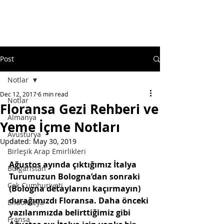
Post
Notlar
Dec 12, 2017
6 min read
Notlar
Floransa Gezi Rehberi ve
Almanya
Yeme İçme Notları
Avusturya
Updated:
May 30, 2019
Birleşik Arap Emirlikleri
Ağustos ayında çıktığımız İtalya 
Bulgaristan
Turumuzun Bologna’dan sonraki 
Çek Cumhuriyeti
(Bologna detaylarını kaçırmayın) 
durağımızdı Floransa. Daha önceki 
Endonezya
yazılarımızda belirttiğimiz gibi 
Fransa