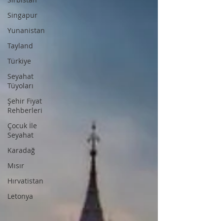
Singapur
Yunanistan
Tayland
Türkiye
Seyahat
Tüyoları
Şehir Fiyat
Rehberleri
Çocuk İle
Seyahat
Karadağ
Mısır
Hırvatistan
Letonya