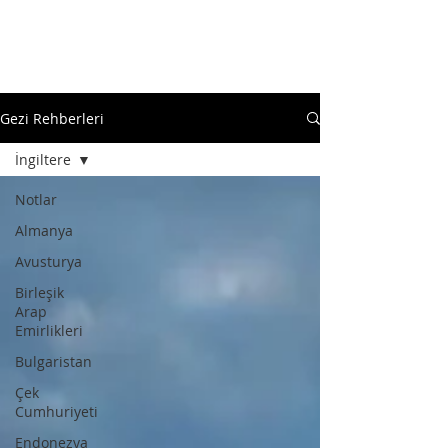
Gezi Rehberleri
İngiltere
Notlar
Almanya
Avusturya
Birleşik
Arap
Emirlikleri
Bulgaristan
Çek
Cumhuriyeti
Endonezya