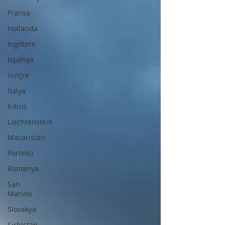
Fransa
Hollanda
İngiltere
İspanya
İsviçre
İtalya
Kıbrıs
Liechtenstein
Macaristan
Portekiz
Romanya
San
Marino
Slovakya
Sırbistan