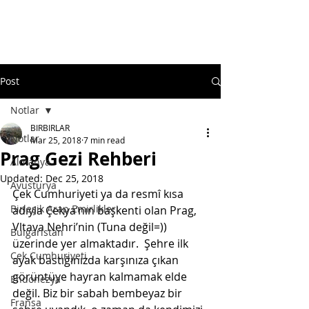
Post
Notlar
BIRBIRLAR
Notlar
Mar 25, 2018
7 min read
Prag Gezi Rehberi
Almanya
Updated:
Dec 25, 2018
Avusturya
Çek Cumhuriyeti ya da resmî kısa 
Birleşik Arap Emirlikleri
adıyla Çekya’nın başkenti olan Prag, 
Vltava Nehri’nin (Tuna değil=)) 
Bulgaristan
üzerinde yer almaktadır.  Şehre ilk 
Çek Cumhuriyeti
ayak bastığınızda karşınıza çıkan 
görüntüye hayran kalmamak elde 
Endonezya
değil. Biz bir sabah bembeyaz bir 
Fransa