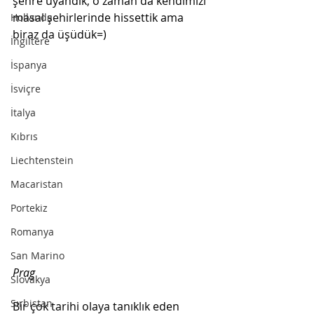
şehre uyandık, o zaman da kendimizi 
masal şehirlerinde hissettik ama 
Hollanda
biraz da üşüdük=)
İngiltere
İspanya
İsviçre
İtalya
Kıbrıs
Liechtenstein
Macaristan
Portekiz
Romanya
San Marino
Prag
Slovakya
Sırbistan
Bir çok tarihi olaya tanıklık eden 