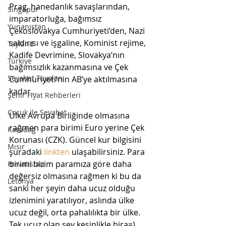
Prag, hanedanlık savaşlarından, 
Singapur
imparatorluğa, bağımsız 
Yunanistan
Çekoslovakya Cumhuriyeti’den, Nazi 
saldırısı ve işgaline, Kominist rejime, 
Tayland
Kadife Devrimine, Slovakya’nın 
Türkiye
bağımsızlık kazanmasına ve Çek 
Seyahat Tüyoları
Cumhuriyeti’nin AB’ye aktılmasına 
kadar…
Şehir Fiyat Rehberleri
Çocuk İle Seyahat
Ülke Avrupa Birliğinde olmasına 
rağmen para birimi Euro yerine Çek 
Karadağ
Korunası (CZK). Güncel kur bilgisini 
Mısır
şuradaki
 linkten 
ulaşabilirsiniz. Para 
birimi bizim paramıza göre daha 
Hırvatistan
değersiz olmasına rağmen ki bu da 
Letonya
sanki her şeyin daha ucuz olduğu 
izlenimini yaratılıyor, aslında ülke 
ucuz değil, orta pahalılıkta bir ülke. 
Tek ucuz olan şey kesinlikle bira=) 