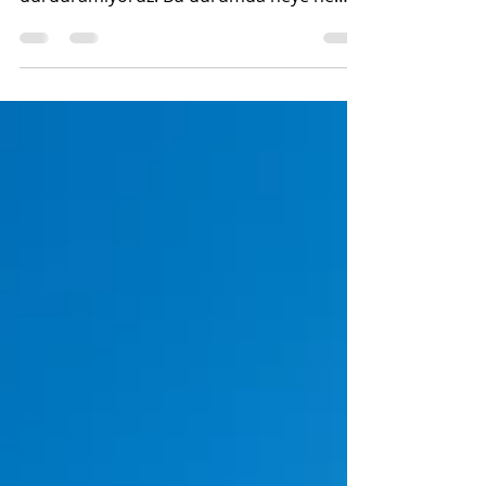
Son zamanlardaki Euro kuru can yakarken,
bir yandan da gezme içgüdümüzü
durduramıyoruz. Bu durumda neye ne
kadar harcayacağımız bizim...