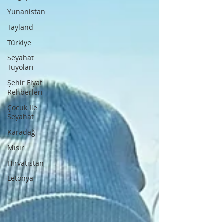
Yunanistan
Tayland
Türkiye
Seyahat
Tüyoları
Şehir Fiyat
Rehberleri
Çocuk İle
Seyahat
Karadağ
Mısır
Hırvatistan
Letonya