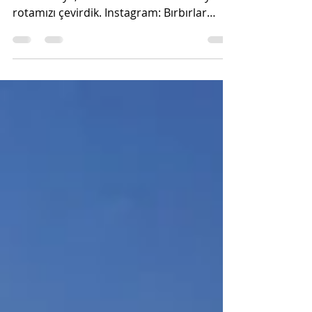
Yunanistan seyahatimizde Dedeağaç’tan
Komotini’ye, Komotini’den de Kavala’ya
rotamızı çevirdik. Instagram: Bırbırlar
Geziyor Kavala -...