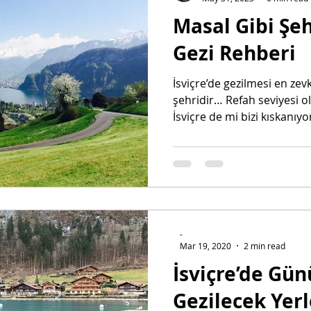
Masal Gibi Şeh
Gezi Rehberi
İsviçre’de gezilmesi en zevk
şehridir… Refah seviyesi o
İsviçre de mi bizi kıskanıyor
-
Mar 19, 2020
2 min read
İsviçre’de Gün
Gezilecek Yerler: Iselt