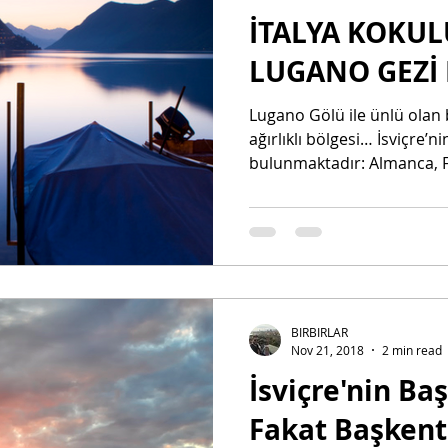
İTALYA KOKULU
LUGANO GEZİ 
Lugano Gölü ile ünlü olan b
ağırlıklı bölgesi… İsviçre’ni
bulunmaktadır: Almanca, Fr
BIRBIRLAR
Nov 21, 2018
2 min read
İsviçre'nin Ba
Fakat Başken