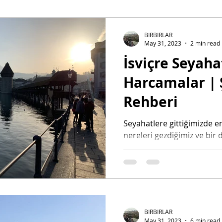
ngiltere
İspanya
İsviçre
İtalya
Kıbrıs
Liec
BIRBIRLAR
May 31, 2023
2 min read
İsviçre Seyah
Romanya
San Marino
Slovakya
Sırbistan
S
Harcamalar | 
Rehberi
Türkiye
Seyahat Tüyoları
Şehir Fiyat Rehberleri
Ç
Seyahatlere gittiğimizde e
nereleri gezdiğimiz ve bir 
atistan
yerlerde ne kadar harcadığı
BIRBIRLAR
May 31, 2023
6 min read