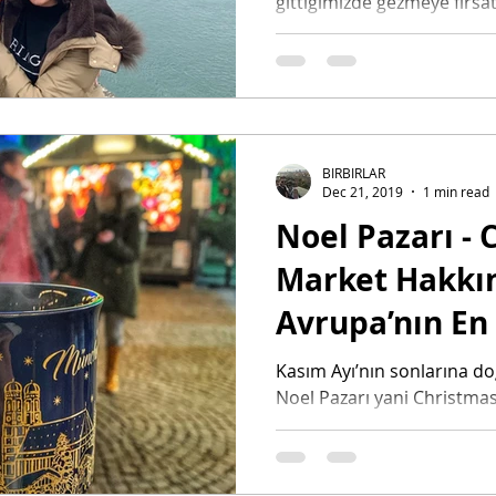
gittiğimizde gezmeye fırsa
aldığımız bir şehir. Basel,...
BIRBIRLAR
Dec 21, 2019
1 min read
Noel Pazarı -
Market Hakkı
Avrupa’nın En 
Burada
Kasım Ayı’nın sonlarına d
Noel Pazarı yani Christmas 
kavrulurken sizlere biraz bu