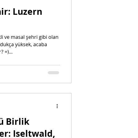
ir: Luzern
li ve masal şehri gibi olan
ldukça yüksek, acaba
? =)...
ü Birlik
wald,