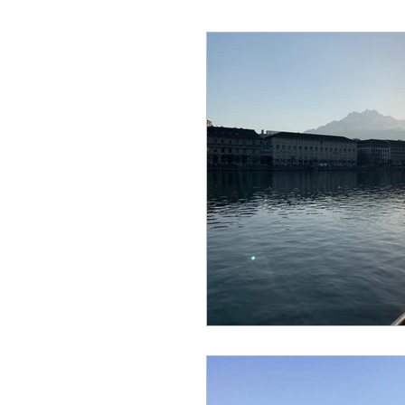
Fransa
Hollanda
İ
Macaristan
Portekiz
Yunanistan
Tayland
Karadağ
Mısır
Hırv