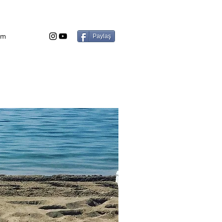
şim
Paylaş