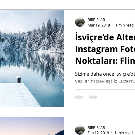
BIRBIRLAR
Mar 19, 2019
1 min read
İsviçre’de Alte
Instagram Fot
Noktaları: Fli
Lauterbrunne
Sizinle daha önce İsviçre’d
yazılarını paylaştık: Luzer
Appenzell
Hatta pahalılığıyla ün salmı
BIRBIRLAR
Feb 12, 2019
1 min read