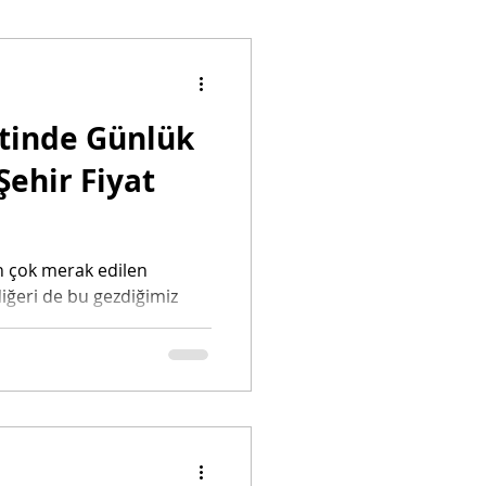
htenstein
atinde Günlük
ingapur
Şehir Fiyat
ocuk İle Seyahat
n çok merak edilen
diğeri de bu gezdiğimiz
mız....