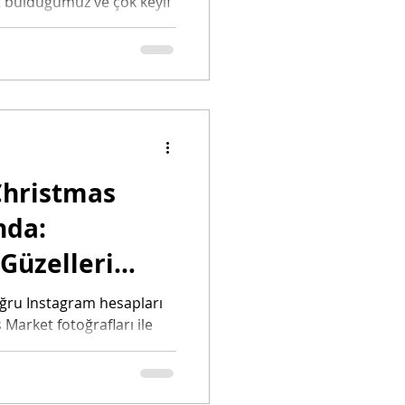
t bulduğumuz ve çok keyif
 Christmas
nda:
Güzelleri
oğru Instagram hesapları
Market fotoğrafları ile
...