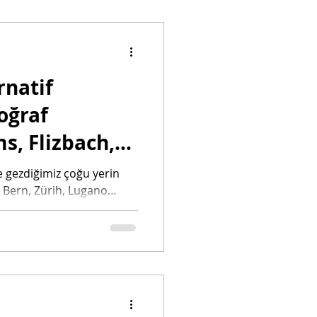
rnatif
oğraf
ms, Flizbach,
n ve
e gezdiğimiz çoğu yerin
n, Bern, Zürih, Lugano…
ş bu...