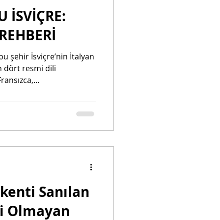
 İSVİÇRE:
REHBERİ
u şehir İsviçre’nin İtalyan
n dört resmi dili
ansızca,...
şkenti Sanılan
ti Olmayan