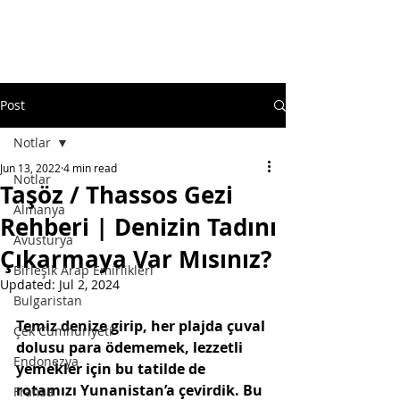
Post
Notlar
Jun 13, 2022
4 min read
Notlar
Taşöz / Thassos Gezi
Almanya
Rehberi | Denizin Tadını
Avusturya
Çıkarmaya Var Mısınız?
Birleşik Arap Emirlikleri
Updated:
Jul 2, 2024
Bulgaristan
Temiz denize girip, her plajda çuval 
Çek Cumhuriyeti
dolusu para ödememek, lezzetli 
Endonezya
yemekler için bu tatilde de 
rotamızı Yunanistan’a çevirdik. Bu 
Fransa