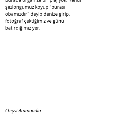
Burada organize bir plaj yok. Kendi 
şezlongumuz koyup “burası 
obamızdır” deyip denize girip, 
fotoğraf çektiğimiz ve günü 
batırdığımız yer. 
Chrysi Ammoudia