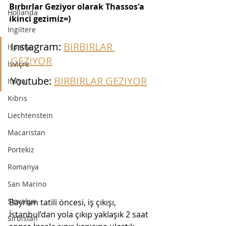
Bırbırlar Geziyor olarak Thassos'a 
Hollanda
ikinci gezimiz=)
İngiltere
Instagram: 
BIRBIRLAR 
İspanya
GEZIYOR
İsviçre
Youtube: 
BIRBIRLAR GEZIYOR
İtalya
Kıbrıs
Liechtenstein
Macaristan
Portekiz
Romanya
San Marino
Slovakya
Bayram tatili öncesi, iş çıkışı,  
İstanbul’dan yola çıkıp yaklaşık 2 saat 
Sırbistan