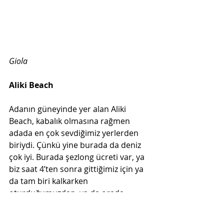
Giola
Aliki Beach
Adanın güneyinde yer alan Aliki 
Beach, kabalık olmasına rağmen 
adada en çok sevdiğimiz yerlerden 
biriydi. Çünkü yine burada da deniz 
çok iyi. Burada şezlong ücreti var, ya 
biz saat 4’ten sonra gittiğimiz için ya 
da tam biri kalkarken 
oturduğumuzdan, ya da orada 
birşeyler yediğimiz için şezlong ücreti 
bizden istemediler. Normalde her 