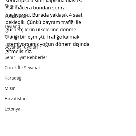
sonra İpsala sınır kapısına ulaştık. 
Singapur
Asıl macera bundan sonra 
başlıyordu. Burada yaklaşık 4 saat 
Yunanistan
bekledik. Çünkü bayram trafiği ile 
Tayland
gurbetçilerin ülkelerine dönme 
trafiği birleşmişti. Trafiğe kalmak 
Türkiye
istemiyorsanız yoğun dönem dışında 
Seyahat Tüyoları
gitmelisiniz.
Şehir Fiyat Rehberleri
Çocuk İle Seyahat
Karadağ
Mısır
Hırvatistan
Letonya