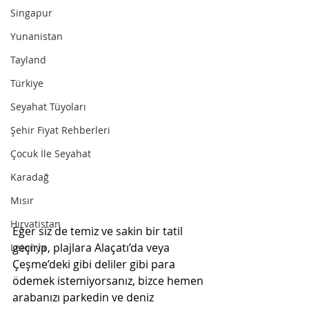
Singapur
Yunanistan
Tayland
Türkiye
Seyahat Tüyoları
Şehir Fiyat Rehberleri
Çocuk İle Seyahat
Karadağ
Mısır
Hırvatistan
Eğer siz de temiz ve sakin bir tatil 
geçirip, plajlara Alaçatı’da veya 
Letonya
Çeşme’deki gibi deliler gibi para 
ödemek istemiyorsanız, bizce hemen 
arabanızı parkedin ve deniz 