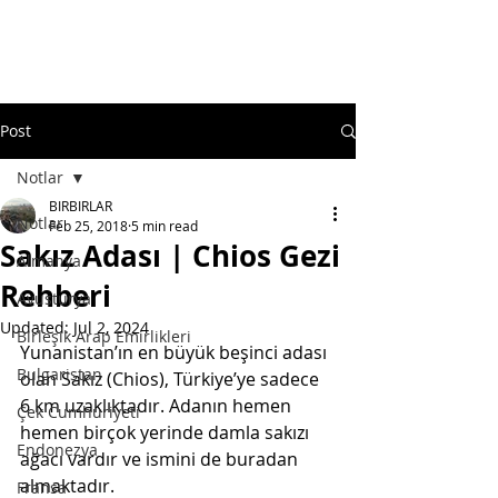
Post
Notlar
BIRBIRLAR
Notlar
Feb 25, 2018
5 min read
Sakız Adası | Chios Gezi
Almanya
Rehberi
Avusturya
Updated:
Jul 2, 2024
Birleşik Arap Emirlikleri
Yunanistan’ın en büyük beşinci adası 
Bulgaristan
olan Sakız (Chios), Türkiye’ye sadece 
6 km uzaklıktadır. Adanın hemen 
Çek Cumhuriyeti
hemen birçok yerinde damla sakızı 
Endonezya
ağacı vardır ve ismini de buradan 
almaktadır.
Fransa