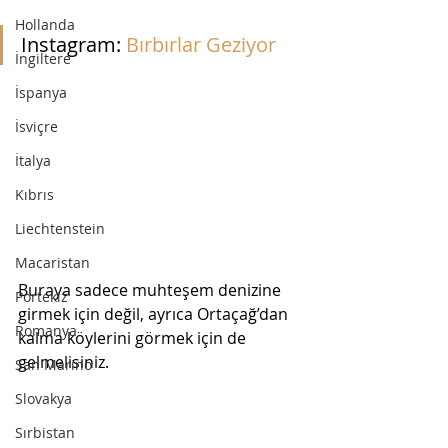
Hollanda
Instagram: 
Bırbırlar Geziyor
İngiltere
İspanya
İsviçre
İtalya
Kıbrıs
Liechtenstein
Macaristan
Buraya sadece muhteşem denizine 
Portekiz
girmek için değil, ayrıca Ortaçağ’dan 
Romanya
kalma köylerini görmek için de 
gelmelisiniz.  
San Marino
Slovakya
Sırbistan