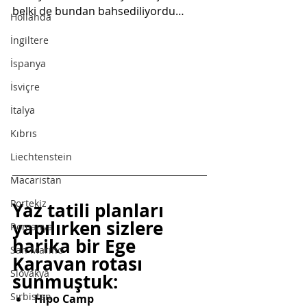
belki de bundan bahsediliyordu…
Hollanda
İngiltere
İspanya
İsviçre
İtalya
Kıbrıs
Liechtenstein
Macaristan
Portekiz
Yaz tatili planları 
yapılırken sizlere 
Romanya
harika bir Ege 
San Marino
Karavan rotası 
Slovakya
sunmuştuk: 
Sırbistan
Hipo Camp