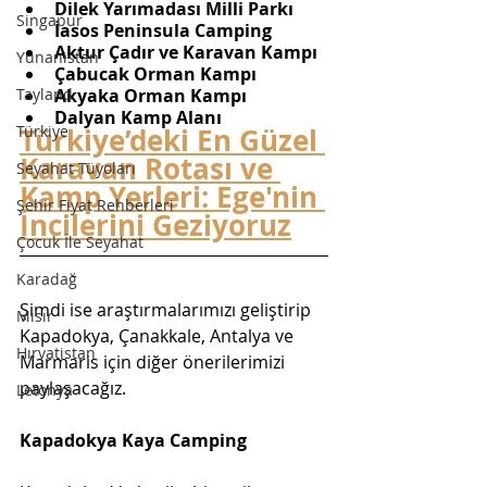
Dilek Yarımadası Milli Parkı
Singapur
İasos Peninsula Camping
Aktur Çadır ve Karavan Kampı 
Yunanistan
Çabucak Orman Kampı
Tayland
Akyaka Orman Kampı
Dalyan Kamp Alanı
Türkiye
Türkiye’deki En Güzel 
Karavan Rotası ve 
Seyahat Tüyoları
Kamp Yerleri: Ege'nin 
Şehir Fiyat Rehberleri
İncilerini Geziyoruz
Çocuk İle Seyahat
Karadağ
Şimdi ise araştırmalarımızı geliştirip 
Mısır
Kapadokya, Çanakkale, Antalya ve 
Hırvatistan
Marmaris için diğer önerilerimizi 
paylaşacağız.
Letonya
Kapadokya Kaya Camping