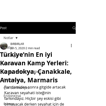
Post
Notlar
BIRBIRLAR
Notlar
Jun 5, 2020
2 min read
Türkiye’nin En iyi
Almanya
Karavan Kamp Yerleri:
Avusturya
Kapadokya, Çanakkale,
Birleşik Arap Emirlikleri
Antalya, Marmaris
Bulgaristan
Pandemiden sonra gitgide artacak 
Çek Cumhuriyeti
Karavan seyahati isteğinin 
Endonezya
farkındayız. Hiçbir şey eskisi gibi 
Fransa
olmayacak derken seyahat için de 