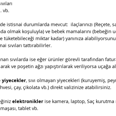
ıvıları
 vb.
de istisnai durumlarda mevcut:  ilaçlarınızı (Reçete, s
ında olmak koşuluyla) ve bebek mamalarını (bebeğin u
e tüketebileceği miktar kadar) yanınıza alabiliyorsunu
ai sıvıları tattırabilirler.
ınan sıvılarda ise eğer ürünler görevli tarafından faturas
rak ve poşetin ağzı yapıştırılarak veriliyorsa uçağa al
 
yiyecekler
, sıvı olmayan yiyecekleri (kuruyemiş, peyni
esi, çay, çikolata vb.) direkt valizinize atabilirsiniz.
ğiniz 
elektronikler
 ise kamera, laptop, Saç kurutma 
ç maşası, tablet vb.