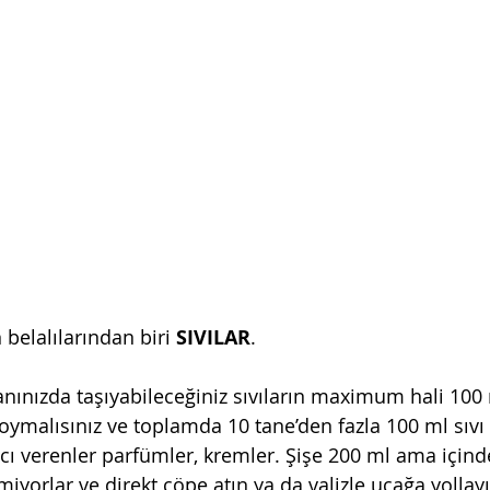
 belalılarından biri 
SIVILAR
. 
anınızda taşıyabileceğiniz sıvıların maximum hali 100 
 koymalısınız ve toplamda 10 tane’den fazla 100 ml sıvı
cı verenler parfümler, kremler. Şişe 200 ml ama içind
iyorlar ve direkt çöpe atın ya da valizle uçağa yollayın