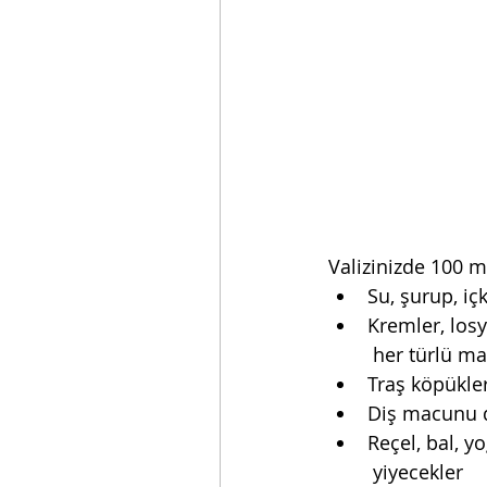
Valizinizde 100 ml
Su, şurup, içk
Kremler, losy
 her türlü m
Traş köpükle
Diş macunu d
Reçel, bal, y
 yiyecekler