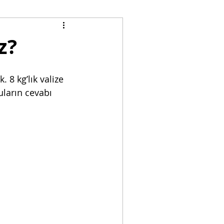
tenstein
Macaristan
z?
nistan
Tayland
 8 kg’lık valize 
uların cevabı 
Mısır
Hırvatistan