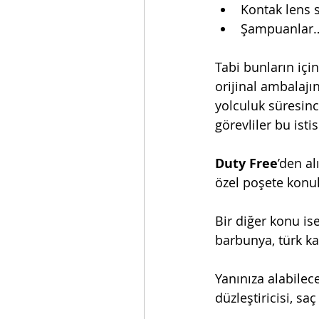
Kontak lens s
Şampuanlar…
Tabi bunların için
orijinal ambalaj
yolculuk süresinc
görevliler bu istisn
Duty Free
’den al
özel poşete konula
Bir diğer konu ise
barbunya, türk kahv
Yanınıza alabilece
düzleştiricisi, sa