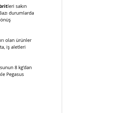
brit
leri sakın 
 Bazı durumlarda 
dönüş 
ırı olan ürünler 
a, iş aletleri 
osunun 8 kg’dan 
kle Pegasus 