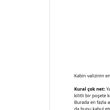
Kabin valizinin en
Kural çok net:
 Y
kilitli bir poşete
Burada en fazla a
da bunu kabul etm