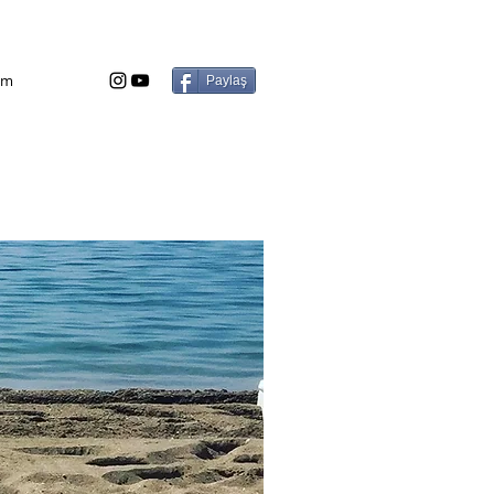
şim
Paylaş