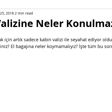
25, 2018
2 min read
giltere
İspanya
İsviçre
İtalya
Kıbrıs
Liech
Valizine Neler Konulma
San Marino
Slovakya
Sırbistan
Singapur
Yuna
çin artık sadece kabin valizi ile seyahat ediyor olduk.
rsiniz? El bagajına neler koymamalıyız? İşte tüm bu sor
Şehir Fiyat Rehberleri
Çocuk İle Seyahat
Karadağ