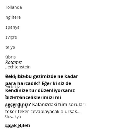
Hollanda
İngiltere
İspanya
İsviçre
İtalya
Kıbrıs
Rotamız
Liechtenstein
Peki, biz bu gezimizde ne kadar 
Macaristan
para harcadık? Eğer ki siz de 
Portekiz
kendinize tur düzenliyorsanız 
Romanya
bizim önceliklerimizi mi 
seçerdiniz? 
Kafanızdaki tüm soruları 
San Marino
teker teker cevaplayacak olursak…
Slovakya
Uçak Bileti
Sırbistan