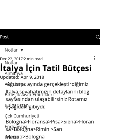
Post
Notlar
Dec 22, 2017
2 min read
Notlar
İtalya İçin Tatil Bütçesi
Almanya
Updated:
Apr 9, 2018
 Ağustos ayında gerçekleştirdiğimiz 
Avusturya
İtalya seyahatimizin detaylarını blog 
Birleşik Arap Emirlikleri
sayfasından ulaşabilirsiniz Rotamız 
Bulgaristan
aşağıdaki gibiydi:
Çek Cumhuriyeti
Bologna>Floransa>Pisa>Siena>Floran
Endonezya
sa>Bologna>Rimini>San 
Marino>Bologna
Fransa