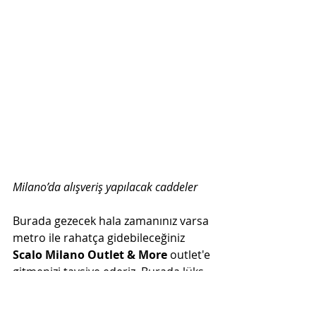
Milano’da alışveriş yapılacak caddeler
Burada gezecek hala zamanınız varsa 
metro ile rahatça gidebileceğiniz 
Scalo Milano Outlet & More 
outlet'e 
gitmenizi tavsiye ederiz. Burada lüks 
markalardan ziyade GAP, Tommy, 
Calvin, Guess gibi mağazaların outlet 