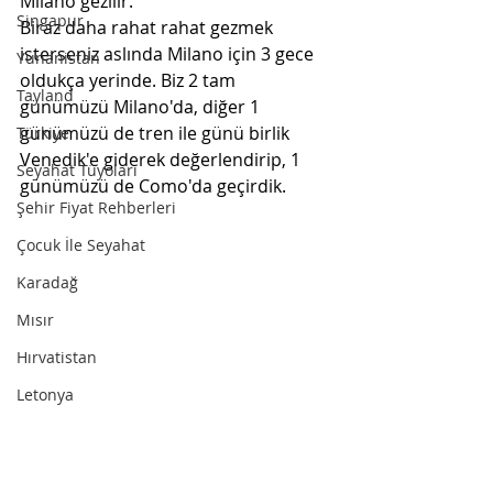
Milano gezilir. 
Singapur
Biraz daha rahat rahat gezmek 
isterseniz aslında Milano için 3 gece 
Yunanistan
oldukça yerinde. Biz 2 tam 
Tayland
günümüzü Milano'da, diğer 1 
günümüzü de tren ile günü birlik 
Türkiye
Venedik'e giderek değerlendirip, 1 
Seyahat Tüyoları
günümüzü de Como'da geçirdik.
Şehir Fiyat Rehberleri
Çocuk İle Seyahat
Karadağ
Mısır
Hırvatistan
Letonya