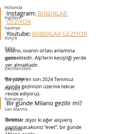
Hollanda
Instagram:
 BIRBIRLAR 
İngiltere
GEZIYOR
İspanya
Youtube: 
BIRBIRLAR GEZIYOR
İsviçre
İtalya
Milano, ovanın ortası anlamına 
gelmektedir. Alp’lerin kesiştiği yerde 
Kıbrıs
yer almaktadır.
Liechtenstein
Macaristan
Bu yazıyı en son 2024 Temmuz 
ayında gezimizin üzerine tekrar 
Portekiz
revize ediyoruz.
Romanya
Bir günde Milano gezilir mi?
San Marino
Slovakya
Bırbırlar diyor ki eğer alışveriş 
yapmayacaksınız “evet”, bir günde 
Sırbistan