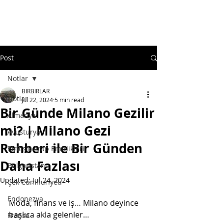
Post
Notlar
BIRBIRLAR
Notlar
Jul 22, 2024
5 min read
Bir Günde Milano Gezilir
Almanya
mi? | Milano Gezi
Avusturya
Rehberi ile Bir Günden
Birleşik Arap Emirlikleri
Daha Fazlası
Bulgaristan
Updated:
Jul 24, 2024
Çek Cumhuriyeti
Endonezya
Moda, finans ve iş… Milano deyince 
başlıca akla gelenler…
Fransa