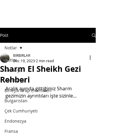
Post
Notlar
BIRBIRLAR
Notlar
Dec 19, 2023
2 min read
Sharm El Sheikh Gezi
Almanya
Rehberi
Avusturya
Aralık ayında gittiğimiz Sharm 
Birleşik Arap Emirlikleri
gezimizin ayrıntıları işte sizinle...
Bulgaristan
Çek Cumhuriyeti
Endonezya
Fransa