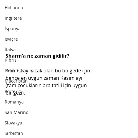
Hollanda
İngiltere
İspanya
İsviçre
İtalya
Sharm'a ne zaman gidilir?
Kıbrıs
Yılın 12 ayı sıcak olan bu bölgede için 
Liechtenstein
bence en uygun zaman Kasım ayı 
Macaristan
(tam çocukların ara tatili için uygun 
Portekiz
bir gezi). 
Romanya
San Marino
Slovakya
Sırbistan