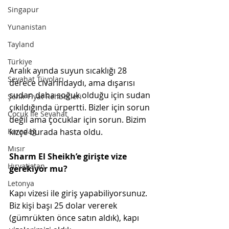
Singapur
Yunanistan
Tayland
Türkiye
Aralık ayında suyun sıcaklığı 28 
Seyahat Tüyoları
derece civarındaydı, ama dışarısı 
sudan daha soğuk olduğu için sudan 
Şehir Fiyat Rehberleri
çıkıldığında ürpertti. Bizler için sorun 
Çocuk İle Seyahat
değil ama çocuklar için sorun. Bizim 
Karadağ
kızçe burada hasta oldu. 
Mısır
Sharm El Sheikh’e girişte vize 
Hırvatistan
gerekiyor mu?
Letonya
Kapı vizesi ile giriş yapabiliyorsunuz. 
Biz kişi başı 25 dolar vererek 
(gümrükten önce satın aldık), kapı 