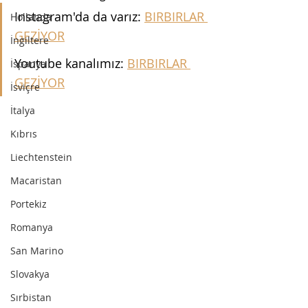
Instagram'da da varız: 
BIRBIRLAR 
Hollanda
GEZİYOR
İngiltere
Youtube kanalımız: 
BIRBIRLAR 
İspanya
GEZİYOR
İsviçre
İtalya
Kıbrıs
Liechtenstein
Macaristan
Portekiz
Romanya
San Marino
Slovakya
Sırbistan