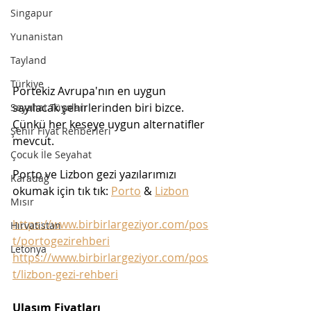
Singapur
Yunanistan
Tayland
Türkiye
Portekiz Avrupa'nın en uygun 
sayılacak şehirlerinden biri bizce. 
Seyahat Tüyoları
Çünkü her keseye uygun alternatifler 
Şehir Fiyat Rehberleri
mevcut.
Çocuk İle Seyahat
Porto ve Lizbon gezi yazılarımızı 
Karadağ
okumak için tık tık: 
Porto
 & 
Lizbon
Mısır
https://www.birbirlargeziyor.com/pos
Hırvatistan
t/portogezirehberi
Letonya
https://www.birbirlargeziyor.com/pos
t/lizbon-gezi-rehberi
Ulaşım Fiyatları