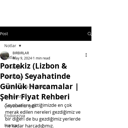
Post
Notlar
BIRBIRLAR
Notlar
May 9, 2024
1 min read
Portekiz (Lizbon &
Almanya
Porto) Seyahatinde
Avusturya
Günlük Harcamalar |
Birleşik Arap Emirlikleri
Şehir Fiyat Rehberi
Bulgaristan
Seyahatlere gittiğimizde en çok 
Çek Cumhuriyeti
merak edilen nereleri gezdiğimiz ve 
Endonezya
bir diğeri de bu gezdiğimiz yerlerde 
Fransa
ne kadar harcadığımız.