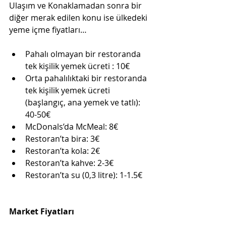
Ulaşım ve Konaklamadan sonra bir 
diğer merak edilen konu ise ülkedeki 
yeme içme fiyatları…
Pahalı olmayan bir restoranda 
tek kişilik yemek ücreti : 10€
Orta pahalılıktaki bir restoranda 
tek kişilik yemek ücreti 
(başlangıç, ana yemek ve tatlı): 
40-50€
McDonals’da McMeal: 8€
Restoran’ta bira: 3€
Restoran’ta kola: 2€
Restoran’ta kahve: 2-3€
Restoran’ta su (0,3 litre): 1-1.5€
Market Fiyatları