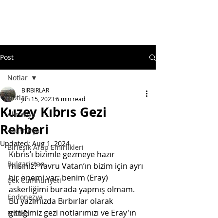
Post
Notlar
BIRBIRLAR
Notlar
Jun 15, 2023
6 min read
Kuzey Kıbrıs Gezi
Almanya
Rehberi
Avusturya
Updated:
Aug 1, 2024
Birleşik Arap Emirlikleri
Kıbrıs’ı bizimle gezmeye hazır 
Bulgaristan
mısınız? Yavru Vatan’ın bizim için ayrı 
bir önemi var: benim (Eray) 
Çek Cumhuriyeti
askerliğimi burada yapmış olmam. 
Endonezya
Bu yazımızda Bırbırlar olarak 
gittiğimiz gezi notlarımızı ve Eray'ın 
Fransa