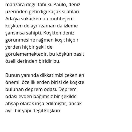
manzara değil tabi ki. Paulo, deniz 
üzerinden getirdiği kaçak silahları 
Ada’ya sokarken bu muhteşem 
köşkten de aynı zaman da izleme 
şansınsa sahipti. Köşkten deniz 
görünmesine rağmen köşk hiçbir 
yerden hiçbir şekil de 
görülememektedir, bu köşkün basit 
özelliklerinden biridir bu.
Bunun yanında dikkatimizi çeken en 
önemli özelliklerden birisi de köşkte 
bulunan deprem odası. Deprem 
odası evden bağımsız bir şekilde 
ahşap olarak inşa edilmiştir, ancak 
ayrı bir yapı değil köşkün 
odalarından birisidir. Köşkün diğer 
ilgi çeken özelliklerinden birisi de gizli 
tünelidir, Barış Harekâtı sırasında bu 