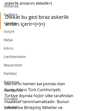
askerlik anılarını ekledik=)
Hollanda
İngiltere
Dikkat bu gezi biraz askerlik 
İspanya
anıları içerir=)=)=)
İsviçre
İtalya
Kıbrıs
Liechtenstein
Macaristan
Portekiz
Romanya
Mersin’in hemen karşısında olan 
Kuzey Kıbrıs Türk Cumhuriyeti, 
San Marino
Türkiye dışında hiçbir ülke tarafından 
Slovakya
maalesef tanınmamaktadır. Bunun 
sebebi ise Birleşmiş Milletler ve 
Sırbistan