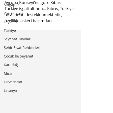
Avrupa Konseyi’ne göre Kıbrıs 
Singapur
Türkiye işgali altında… Kıbrıs, Türkiye 
Yunanistan
tarafından desteklenmektedir, 
özellikle askeri bakımdan…
Tayland
Türkiye
Seyahat Tüyoları
Şehir Fiyat Rehberleri
Çocuk İle Seyahat
Karadağ
Mısır
Hırvatistan
Letonya