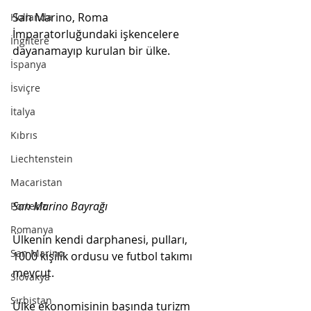
San Marino, Roma 
Hollanda
İmparatorluğundaki işkencelere 
İngiltere
dayanamayıp kurulan bir ülke.
İspanya
İsviçre
İtalya
Kıbrıs
Liechtenstein
Macaristan
San Marino Bayrağı
Portekiz
Romanya
Ülkenin kendi darphanesi, pulları, 
San Marino
1000 kişilik ordusu ve futbol takımı 
mevcut.  
Slovakya
Sırbistan
Ülke ekonomisinin başında turizm 