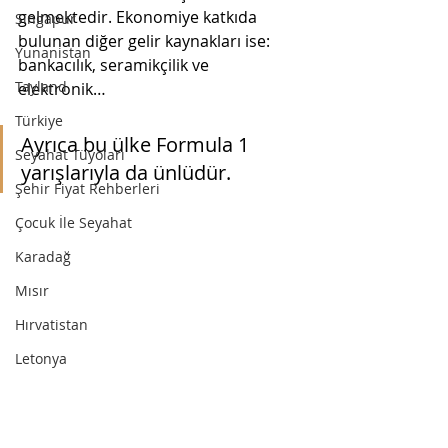
gelmektedir. Ekonomiye katkıda 
Singapur
bulunan diğer gelir kaynakları ise: 
Yunanistan
bankacılık, seramikçilik ve 
Tayland
elektronik…   
Türkiye
Ayrıca bu ülke Formula 1 
Seyahat Tüyoları
yarışlarıyla da ünlüdür.
Şehir Fiyat Rehberleri
Çocuk İle Seyahat
Karadağ
Mısır
Hırvatistan
Letonya