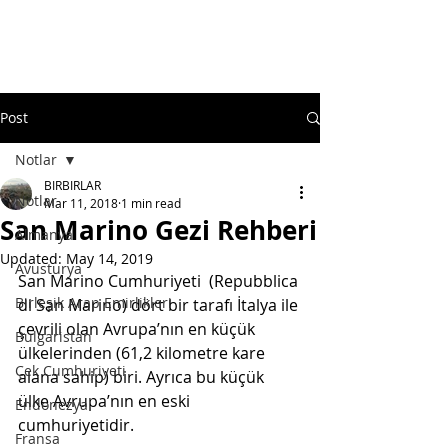
Post
Notlar
BIRBIRLAR
Notlar
Mar 11, 2018
1 min read
San Marino Gezi Rehberi
Almanya
Updated:
May 14, 2019
Avusturya
San Marino Cumhuriyeti  (Repubblica 
Birleşik Arap Emirlikleri
di San Marino) dört bir tarafı İtalya ile 
çevrili olan Avrupa’nın en küçük 
Bulgaristan
ülkelerinden (61,2 kilometre kare 
Çek Cumhuriyeti
alana sahip) biri. Ayrıca bu küçük 
ülke Avrupa’nın en eski 
Endonezya
cumhuriyetidir.   
Fransa