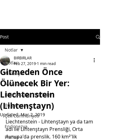
Post
Notlar
BIRBIRLAR
Notlar
Feb 27, 2019
1 min read
Gitmeden Önce
Almanya
Ölünecek Bir Yer:
Avusturya
Liechtenstein
Birleşik Arap Emirlikleri
(Lihtenştayn)
Bulgaristan
Updated:
Mar 2, 2019
Çek Cumhuriyeti
Liechtenstein - Lihtenştayn ya da tam 
Endonezya
adı ile Lihtenştayn Prensliği, Orta 
Avrupa'da prenslik. 160 km²'lik 
Fransa