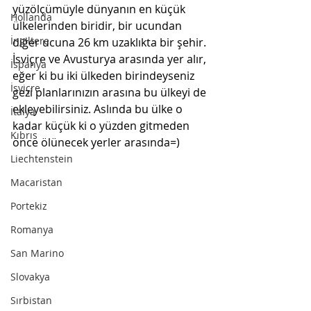
yüzölçümüyle dünyanın en küçük 
Hollanda
ülkelerinden biridir, bir ucundan 
İngiltere
diğer ucuna 26 km uzaklıkta bir şehir. 
İsviçre ve Avusturya arasında yer alır, 
İspanya
eğer ki bu iki ülkeden birindeyseniz 
İsviçre
gezi planlarınızın arasına bu ülkeyi de 
ekleyebilirsiniz. Aslında bu ülke o 
İtalya
kadar küçük ki o yüzden gitmeden 
Kıbrıs
önce ölünecek yerler arasında=)
Liechtenstein
Macaristan
Portekiz
Romanya
San Marino
Slovakya
Sırbistan