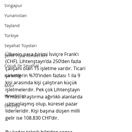
Singapur
Yunanistan
Tayland
Türkiye
Seyahat Tüyoları
Ülkenin para birimi İsviçre Frank’ı 
Şehir Fiyat Rehberleri
(CHF). Lihtenştayn’da 250’den fazla 
Çocuk İle Seyahat
çalışanı olan 15 işletme vardır. Ticari 
şirketlerin %70’inden fazlası 1 ila 9 
Karadağ
kişi arasında kişi çalıştıran küçük 
Mısır
işletmelerdir. Pek çok Lihtenştayn 
Hırvatistan
firması araştırma ağırlıklı alanlarda 
uzmanlaşmış olup, küresel pazar 
Letonya
liderleridir. Kişi başına düşen milli 
gelir ise 108.830 CHF’dir. 
Bu kadar teknik bilgiden sonra 