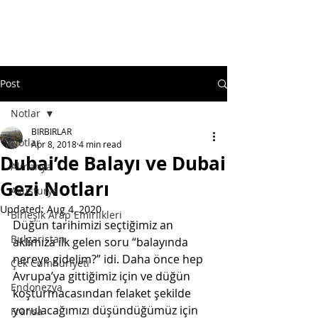
Post
Notlar
BIRBIRLAR
Notlar
Apr 8, 2018
4 min read
Dubai’de Balayı ve Dubai
Almanya
Gezi Notları
Avusturya
Updated:
Aug 4, 2020
Birleşik Arap Emirlikleri
Düğün tarihimizi seçtiğimiz an 
Bulgaristan
aklımıza ilk gelen soru “balayında 
nereye gidelim?” idi. Daha önce hep 
Çek Cumhuriyeti
Avrupa’ya gittiğimiz için ve düğün 
Endonezya
koşturmacasından felaket şekilde 
yorulacağımızı düşündüğümüz için 
Fransa