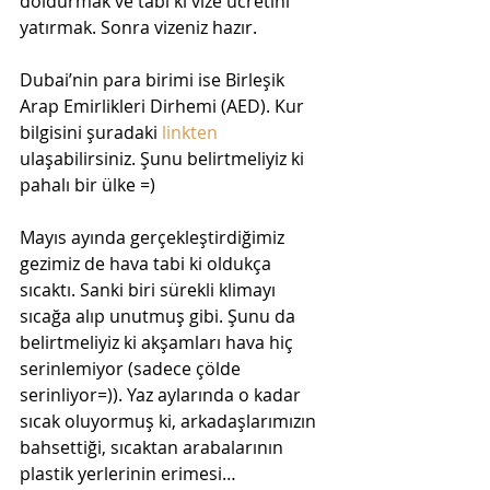
doldurmak ve tabi ki vize ücretini 
yatırmak. Sonra vizeniz hazır.  
Dubai’nin para birimi ise Birleşik 
Arap Emirlikleri Dirhemi (AED). Kur 
bilgisini şuradaki 
linkten
ulaşabilirsiniz. Şunu belirtmeliyiz ki 
pahalı bir ülke =)  
Mayıs ayında gerçekleştirdiğimiz 
gezimiz de hava tabi ki oldukça 
sıcaktı. Sanki biri sürekli klimayı 
sıcağa alıp unutmuş gibi. Şunu da 
belirtmeliyiz ki akşamları hava hiç 
serinlemiyor (sadece çölde 
serinliyor=)). Yaz aylarında o kadar 
sıcak oluyormuş ki, arkadaşlarımızın 
bahsettiği, sıcaktan arabalarının 
plastik yerlerinin erimesi…