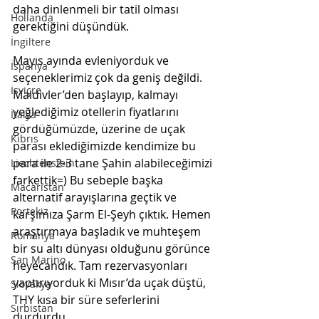
daha dinlenmeli bir tatil olması 
Hollanda
gerektiğini düşündük.   
İngiltere
Mayıs ayında evleniyorduk ve 
İspanya
seçeneklerimiz çok da geniş değildi. 
İsviçre
Maldivler’den başlayıp, kalmayı 
yeğlediğimiz otellerin fiyatlarını 
İtalya
gördüğümüzde, üzerine de uçak 
Kıbrıs
parası eklediğimizde kendimize bu 
para ile 2-3 tane Şahin alabileceğimizi 
Liechtenstein
farkettik=) Bu sebeple başka 
Macaristan
alternatif arayışlarına geçtik ve 
Portekiz
karşımıza Şarm El-Şeyh çıktık. Hemen 
araştırmaya başladık ve muhteşem 
Romanya
bir su altı dünyası olduğunu görünce 
San Marino
heyecandık. Tam rezervasyonları 
yaptırıyorduk ki Mısır’da uçak düştü, 
Slovakya
THY kısa bir süre seferlerini 
Sırbistan
durdurdu.   