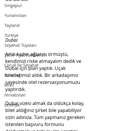
Singapur
Yunanistan
Tayland
Türkiye
Dubai
Seyahat Tüyoları
Artık kader ağlarını örmüştü, 
Şehir Fiyat Rehberleri
kendimizi riske atmayalım dedik ve 
Çocuk İle Seyahat
Dubai için plan yaptık. Uçak 
biletlerimizi aldık. Bir arkadaşımız 
Karadağ
sayesinde otel rezervasyonumuzu 
Mısır
yaptırdık.
Hırvatistan
Dubai vizesi almak da oldukça kolay, 
Letonya
bilet aldığınız şirket bile yapabiliyor 
sizin adınıza. Tüm yapmanız gereken 
istenilen başvuru formunu 