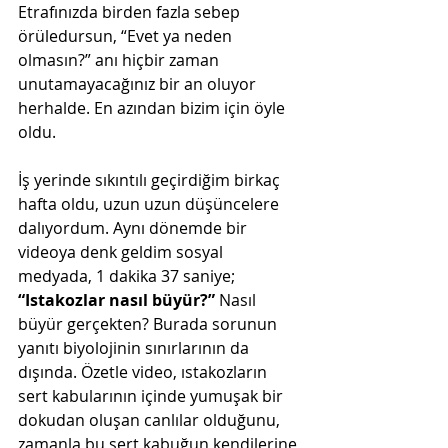
Etrafınızda birden fazla sebep 
örüledursun, “Evet ya neden 
olmasın?” anı hiçbir zaman 
unutamayacağınız bir an oluyor 
herhalde. En azından bizim için öyle 
oldu. 
İş yerinde sıkıntılı geçirdiğim birkaç 
hafta oldu, uzun uzun düşüncelere 
dalıyordum. Aynı dönemde bir 
videoya denk geldim sosyal 
medyada, 1 dakika 37 saniye; 
“Istakozlar nasıl büyür?”
 Nasıl 
büyür gerçekten? Burada sorunun 
yanıtı biyolojinin sınırlarının da 
dışında. Özetle video, ıstakozların 
sert kabularının içinde yumuşak bir 
dokudan oluşan canlılar olduğunu, 
zamanla bu sert kabuğun kendilerine 