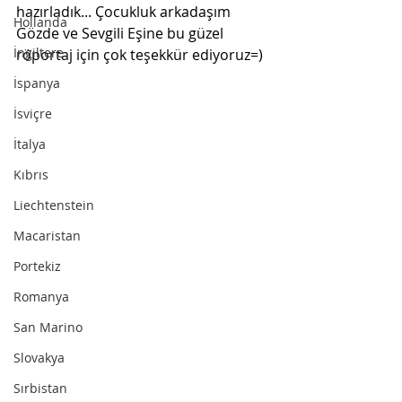
hazırladık... Çocukluk arkadaşım 
Hollanda
Gözde ve Sevgili Eşine bu güzel 
İngiltere
röportaj için çok teşekkür ediyoruz=) 
İspanya
İsviçre
İtalya
Kıbrıs
Liechtenstein
Macaristan
Portekiz
Romanya
San Marino
Slovakya
Sırbistan