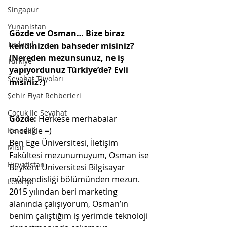
Singapur
Yunanistan
Gözde ve Osman… Bize biraz 
Tayland
kendinizden bahseder misiniz? 
(Nereden mezunsunuz, ne iş 
Türkiye
yapıyordunuz Türkiye’de? Evli 
Seyahat Tüyoları
misiniz?)
Şehir Fiyat Rehberleri
Çocuk İle Seyahat
Gözde:
 Herkese merhabalar 
öncelikle =)
Karadağ
Ben Ege Üniversitesi, İletişim 
Mısır
Fakültesi mezunumuyum, Osman ise 
Hırvatistan
Beykent Üniversitesi Bilgisayar 
mühendisliği bölümünden mezun. 
Letonya
2015 yılından beri marketing 
alanında çalışıyorum, Osman’ın 
benim çalıştığım iş yerimde teknoloji 