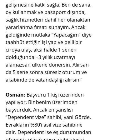
gelişmesine katkı sağla. Ben de sana, 
oy kullanmak ve pasaport dışında, 
sağlık hizmetleri dahil her olanaktan 
yararlanma fırsatı sunayım. Ancak 
geldiğinde mutlaka “Yapacağım” diye 
taahhüt ettiğin işi yap ve belli bir 
ciroya ulaş, aksi halde 1 senen 
dolduğunda +3 yıllık uzatmayı 
alamazsan ülkene dönersin. Alırsan 
da 5 sene sonra süresiz oturum ve 
akabinde de vatandaşlığı alırsın.”
Osman:
 Başvuru 1 kişi üzerinden 
yapılıyor. Biz benim üzerimden 
başvurduk. Ancak en şanslısı 
“Dependent vize” sahibi, yani Gözde. 
Evrakların %80’i asıl vize sahibine 
dair. Dependent ise eş durumundan 
otomatik olarak vize sahibi oluyor. 