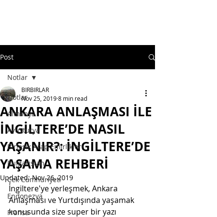
Post
Notlar
BIRBIRLAR
Notlar
Nov 25, 2019
8 min read
ANKARA ANLAŞMASI İLE
Almanya
İNGİLTERE’DE NASIL
Avusturya
YAŞANIR?: İNGİLTERE’DE
Birleşik Arap Emirlikleri
YAŞAMA REHBERİ
Bulgaristan
Updated:
Nov 26, 2019
Çek Cumhuriyeti
İngiltere'ye yerleşmek, Ankara 
Endonezya
Anlaşması ve Yurtdışında yaşamak 
konusunda size super bir yazı 
Fransa