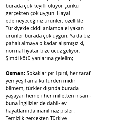
burada çok keyifli oluyor çünkü 
gerçekten çok uygun. Hayal 
edemeyeceğiniz ürünler, özellikle 
Türkiye’de ciddi anlamda el yakan 
ürünler burada çok uygun. Ya da biz 
pahalı almaya o kadar alışmışız ki, 
normal fiyatar bize ucuz geliyor. 
Şimdi kötü yanlarına gelelim;
Osman: 
Sokaklar pırıl pırıl, her taraf 
yemyeşil ama kültürden midir 
bilmem, türkler dışında burada 
yaşayan hemen her milletten insan -
buna İngilizler de dahil- ev 
hayatlarında inanılmaz pisler. 
Temizlik gerçekten Türkiye 
sınırlarının içerisindeki bir 
kavrammış. Bunu yurtdışına tatile 